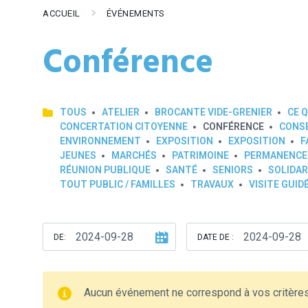
ACCUEIL
ÉVÉNEMENTS
Conférence
TOUS
ATELIER
BROCANTE VIDE-GRENIER
CE Q
CONCERTATION CITOYENNE
CONFÉRENCE
CONSE
ENVIRONNEMENT
EXPOSITION
EXPOSITION
F
JEUNES
MARCHÉS
PATRIMOINE
PERMANENCE
RÉUNION PUBLIQUE
SANTÉ
SENIORS
SOLIDAR
TOUT PUBLIC / FAMILLES
TRAVAUX
VISITE GUID
DE:
DATE DE :
Aucun événement ne correspond à vos critère