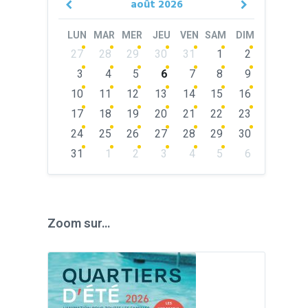
août
2026
Previous
Next
Month
Month
LUN
MAR
MER
JEU
VEN
SAM
DIM
Skip
27
28
29
30
31
1
2
calendar
days
3
4
5
6
7
8
9
10
11
12
13
14
15
16
17
18
19
20
21
22
23
24
25
26
27
28
29
30
31
1
2
3
4
5
6
Back
to
calendar
days
Zoom sur…