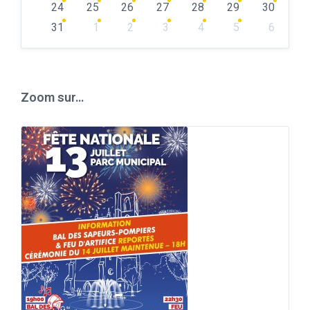
24
25
26
27
28
29
30
31
1
2
3
4
5
6
Back
to
calendar
days
Zoom sur…