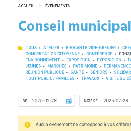
ACCUEIL
ÉVÉNEMENTS
Conseil municipa
TOUS
ATELIER
BROCANTE VIDE-GRENIER
CE Q
CONCERTATION CITOYENNE
CONFÉRENCE
CONSE
ENVIRONNEMENT
EXPOSITION
EXPOSITION
F
JEUNES
MARCHÉS
PATRIMOINE
PERMANENCE
RÉUNION PUBLIQUE
SANTÉ
SENIORS
SOLIDAR
TOUT PUBLIC / FAMILLES
TRAVAUX
VISITE GUID
DE:
DATE DE :
Aucun événement ne correspond à vos critère