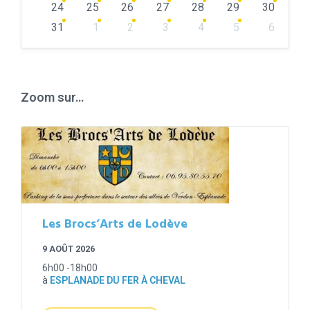
24
25
26
27
28
29
30
31
1
2
3
4
5
6
Back
to
calendar
days
Zoom sur…
Les Brocs’Arts de Lodève
9 AOÛT 2026
6h00 -18h00
à
ESPLANADE DU FER À CHEVAL