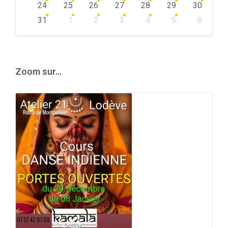
24
25
26
27
28
29
30
31
1
2
3
4
5
6
Back
to
calendar
days
Zoom sur…