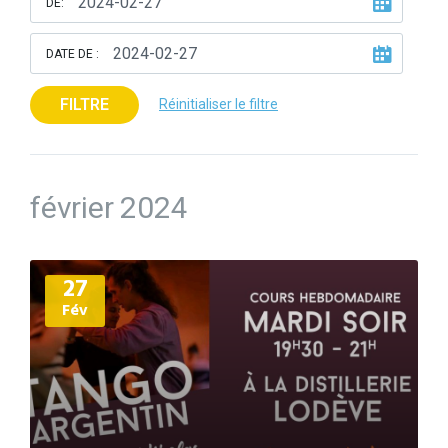
DE:
DATE DE :
FILTRE
Réinitialiser le filtre
février 2024
Plus
27
d'informations
Fév