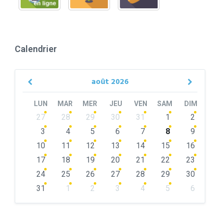
Calendrier
août
2026
Previous
Next
Month
Month
LUN
MAR
MER
JEU
VEN
SAM
DIM
Skip
27
28
29
30
31
1
2
calendar
days
3
4
5
6
7
8
9
10
11
12
13
14
15
16
17
18
19
20
21
22
23
24
25
26
27
28
29
30
31
1
2
3
4
5
6
Back
to
calendar