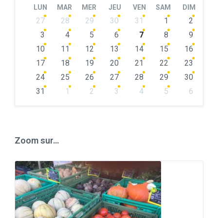
LUN
MAR
MER
JEU
VEN
SAM
DIM
Skip
27
28
29
30
31
1
2
calendar
days
3
4
5
6
7
8
9
10
11
12
13
14
15
16
17
18
19
20
21
22
23
24
25
26
27
28
29
30
31
1
2
3
4
5
6
Back
to
calendar
days
Zoom sur…