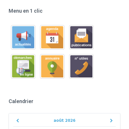
Menu en 1 clic
Calendrier
août
2026
Previous
Next
Month
Month