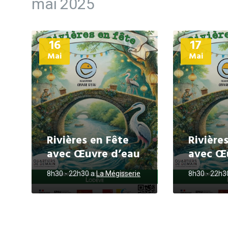
mai 2025
Plus
Plus
16
17
d'informations
d'informations
Mai
Mai
Rivières en Fête
Rivière
avec Œuvre d’eau
avec Œ
8h30 - 22h30
a
La Mégisserie
8h30 - 22h