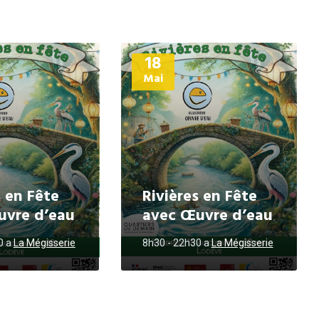
Plus
18
d'informations
Mai
s en Fête
Rivières en Fête
uvre d’eau
avec Œuvre d’eau
30
a
La Mégisserie
8h30 - 22h30
a
La Mégisserie