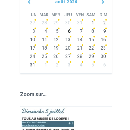
août
2026
Previous
Next
Month
Month
LUN
MAR
MER
JEU
VEN
SAM
DIM
Skip
27
28
29
30
31
1
2
calendar
days
3
4
5
6
7
8
9
10
11
12
13
14
15
16
17
18
19
20
21
22
23
24
25
26
27
28
29
30
31
1
2
3
4
5
6
Back
to
calendar
days
Zoom sur…