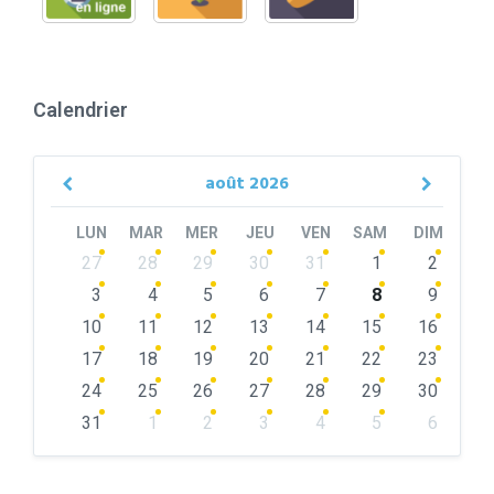
Calendrier
août
2026
Previous
Next
Month
Month
LUN
MAR
MER
JEU
VEN
SAM
DIM
Skip
27
28
29
30
31
1
2
calendar
days
3
4
5
6
7
8
9
10
11
12
13
14
15
16
17
18
19
20
21
22
23
24
25
26
27
28
29
30
31
1
2
3
4
5
6
Back
to
calendar