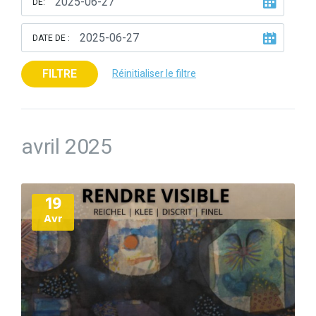
DE:
DATE DE :
FILTRE
Réinitialiser le filtre
avril 2025
Plus
19
d'informations
Avr