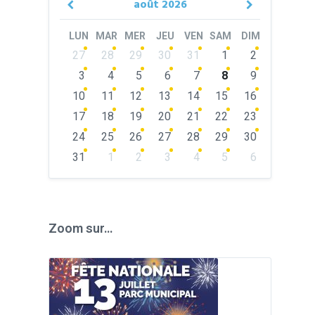
août
2026
Previous
Next
Month
Month
LUN
MAR
MER
JEU
VEN
SAM
DIM
Skip
27
28
29
30
31
1
2
calendar
days
3
4
5
6
7
8
9
10
11
12
13
14
15
16
17
18
19
20
21
22
23
24
25
26
27
28
29
30
31
1
2
3
4
5
6
Back
to
calendar
days
Zoom sur…