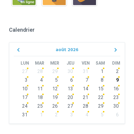
Calendrier
août
2026
Previous
Next
Month
Month
LUN
MAR
MER
JEU
VEN
SAM
DIM
Skip
27
28
29
30
31
1
2
calendar
days
3
4
5
6
7
8
9
10
11
12
13
14
15
16
17
18
19
20
21
22
23
24
25
26
27
28
29
30
31
1
2
3
4
5
6
Back
to
calendar