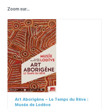
days
Zoom sur…
Art Aborigène – Le Temps du Rêve :
Musée de Lodève