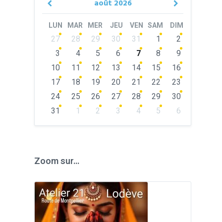
août
2026
Previous
Next
Month
Month
LUN
MAR
MER
JEU
VEN
SAM
DIM
Skip
27
28
29
30
31
1
2
calendar
days
3
4
5
6
7
8
9
10
11
12
13
14
15
16
17
18
19
20
21
22
23
24
25
26
27
28
29
30
31
1
2
3
4
5
6
Back
to
calendar
days
Zoom sur…