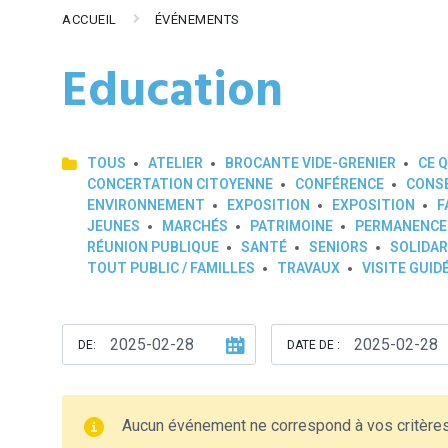
ACCUEIL
ÉVÉNEMENTS
Education
TOUS
ATELIER
BROCANTE VIDE-GRENIER
CE Q
CONCERTATION CITOYENNE
CONFÉRENCE
CONSE
ENVIRONNEMENT
EXPOSITION
EXPOSITION
F
JEUNES
MARCHÉS
PATRIMOINE
PERMANENCE
RÉUNION PUBLIQUE
SANTÉ
SENIORS
SOLIDAR
TOUT PUBLIC / FAMILLES
TRAVAUX
VISITE GUID
DE:
DATE DE :
Aucun événement ne correspond à vos critère