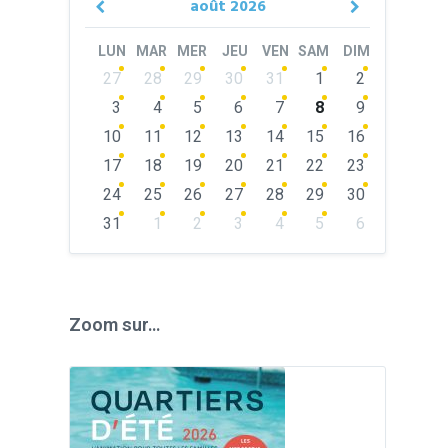
août
2026
Previous
Next
Month
Month
LUN
MAR
MER
JEU
VEN
SAM
DIM
Skip
27
28
29
30
31
1
2
calendar
days
3
4
5
6
7
8
9
10
11
12
13
14
15
16
17
18
19
20
21
22
23
24
25
26
27
28
29
30
31
1
2
3
4
5
6
Back
to
calendar
days
Zoom sur…