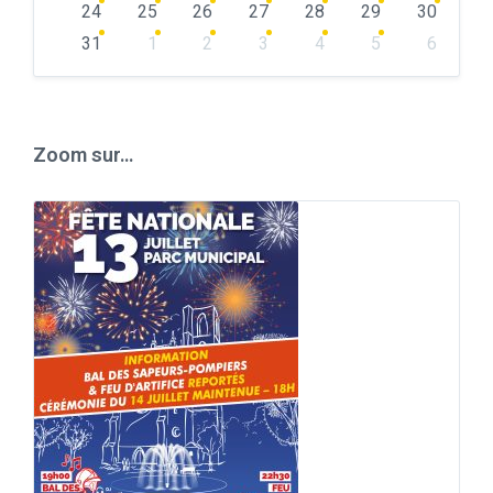
24
25
26
27
28
29
30
31
1
2
3
4
5
6
Back
to
calendar
days
Zoom sur…