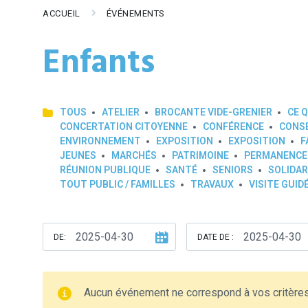
ACCUEIL
ÉVÉNEMENTS
Enfants
TOUS
ATELIER
BROCANTE VIDE-GRENIER
CE Q
CONCERTATION CITOYENNE
CONFÉRENCE
CONSE
ENVIRONNEMENT
EXPOSITION
EXPOSITION
F
JEUNES
MARCHÉS
PATRIMOINE
PERMANENCE
RÉUNION PUBLIQUE
SANTÉ
SENIORS
SOLIDAR
TOUT PUBLIC / FAMILLES
TRAVAUX
VISITE GUID
DE:
DATE DE :
Aucun événement ne correspond à vos critère