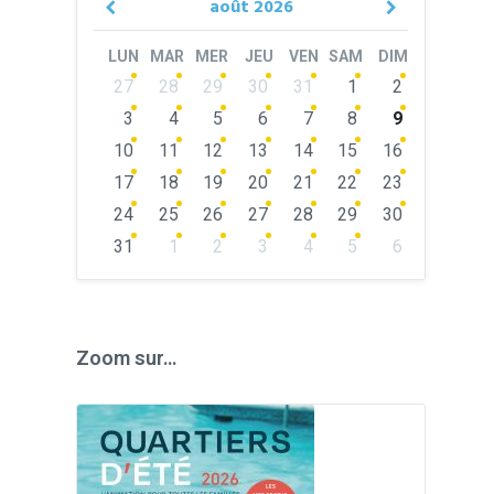
août
2026
Previous
Next
Month
Month
LUN
MAR
MER
JEU
VEN
SAM
DIM
Skip
27
28
29
30
31
1
2
calendar
days
3
4
5
6
7
8
9
10
11
12
13
14
15
16
17
18
19
20
21
22
23
24
25
26
27
28
29
30
31
1
2
3
4
5
6
Back
to
calendar
days
Zoom sur…