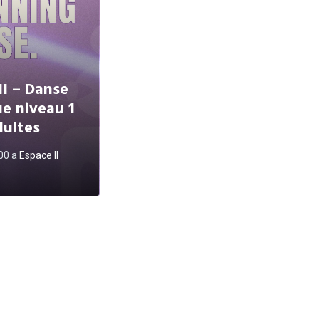
II – Danse
ue niveau 1
dultes
h00
a
Espace II