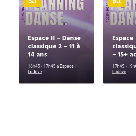
Oct
Oct
Espace II – Danse
Espace 
classique 2 – 11 à
classiq
14 ans
– 15+ a
16h45 - 17h45
a
Espace II
17h45 - 19
Lodève
Lodève