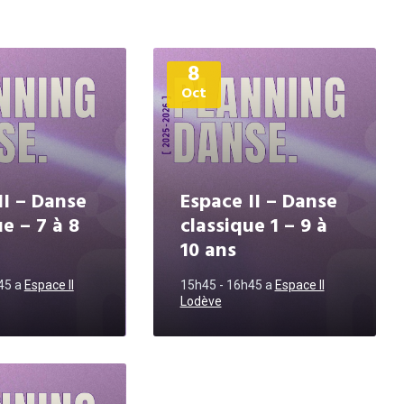
Plus
8
d'informations
Oct
II – Danse
Espace II – Danse
e – 7 à 8
classique 1 – 9 à
10 ans
h45
a
Espace II
15h45 - 16h45
a
Espace II
Lodève