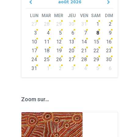
août
2026
Previous
Next
Month
Month
LUN
MAR
MER
JEU
VEN
SAM
DIM
Skip
27
28
29
30
31
1
2
calendar
days
3
4
5
6
7
8
9
10
11
12
13
14
15
16
17
18
19
20
21
22
23
24
25
26
27
28
29
30
31
1
2
3
4
5
6
Back
to
calendar
days
Zoom sur…