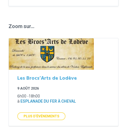
Back
to
calendar
days
Zoom sur…
Les Brocs’Arts de Lodève
9 AOÛT 2026
6h00 -18h00
à
ESPLANADE DU FER À CHEVAL
PLUS D'ÉVÉNEMENTS