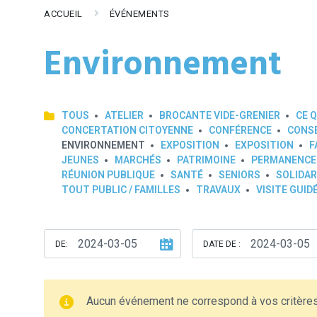
ACCUEIL
ÉVÉNEMENTS
Environnement
TOUS
ATELIER
BROCANTE VIDE-GRENIER
CE Q
CONCERTATION CITOYENNE
CONFÉRENCE
CONSE
ENVIRONNEMENT
EXPOSITION
EXPOSITION
F
JEUNES
MARCHÉS
PATRIMOINE
PERMANENCE
RÉUNION PUBLIQUE
SANTÉ
SENIORS
SOLIDAR
TOUT PUBLIC / FAMILLES
TRAVAUX
VISITE GUID
DE:
DATE DE :
Aucun événement ne correspond à vos critère