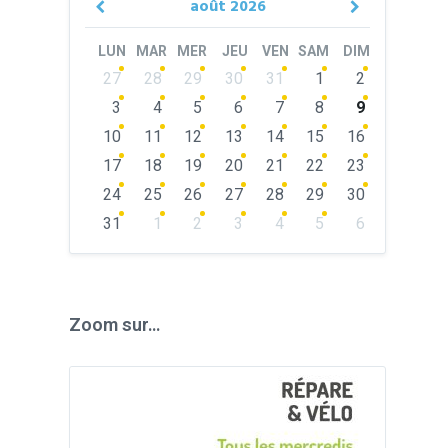
août
2026
Previous
Next
Month
Month
LUN
MAR
MER
JEU
VEN
SAM
DIM
Skip
27
28
29
30
31
1
2
calendar
days
3
4
5
6
7
8
9
10
11
12
13
14
15
16
17
18
19
20
21
22
23
24
25
26
27
28
29
30
31
1
2
3
4
5
6
Back
to
calendar
days
Zoom sur…