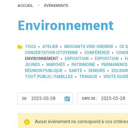
ACCUEIL
ÉVÉNEMENTS
Environnement
TOUS
ATELIER
BROCANTE VIDE-GRENIER
CE Q
CONCERTATION CITOYENNE
CONFÉRENCE
CONSE
ENVIRONNEMENT
EXPOSITION
EXPOSITION
F
JEUNES
MARCHÉS
PATRIMOINE
PERMANENCE
RÉUNION PUBLIQUE
SANTÉ
SENIORS
SOLIDAR
TOUT PUBLIC / FAMILLES
TRAVAUX
VISITE GUID
DE:
DATE DE :
Aucun événement ne correspond à vos critère