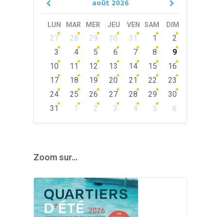
août
2026
Previous
Next
Month
Month
LUN
MAR
MER
JEU
VEN
SAM
DIM
Skip
27
28
29
30
31
1
2
calendar
days
3
4
5
6
7
8
9
10
11
12
13
14
15
16
17
18
19
20
21
22
23
24
25
26
27
28
29
30
31
1
2
3
4
5
6
Back
to
calendar
days
Zoom sur…