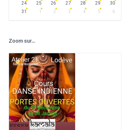
24
25
26
27
28
29
30
31
1
2
3
4
5
6
Back
to
calendar
days
Zoom sur…