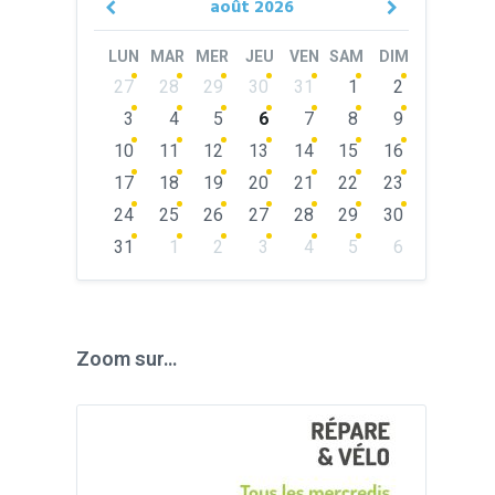
août
2026
Previous
Next
Month
Month
LUN
MAR
MER
JEU
VEN
SAM
DIM
Skip
27
28
29
30
31
1
2
calendar
days
3
4
5
6
7
8
9
10
11
12
13
14
15
16
17
18
19
20
21
22
23
24
25
26
27
28
29
30
31
1
2
3
4
5
6
Back
to
calendar
days
Zoom sur…