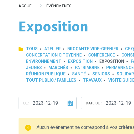
ACCUEIL
ÉVÉNEMENTS
Exposition
TOUS
ATELIER
BROCANTE VIDE-GRENIER
CE Q
CONCERTATION CITOYENNE
CONFÉRENCE
CONSE
ENVIRONNEMENT
EXPOSITION
EXPOSITION
F
JEUNES
MARCHÉS
PATRIMOINE
PERMANENCE
RÉUNION PUBLIQUE
SANTÉ
SENIORS
SOLIDAR
TOUT PUBLIC / FAMILLES
TRAVAUX
VISITE GUID
DE:
DATE DE :
Aucun événement ne correspond à vos critère