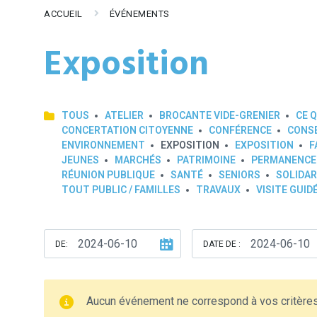
ACCUEIL
ÉVÉNEMENTS
Exposition
TOUS
ATELIER
BROCANTE VIDE-GRENIER
CE Q
CONCERTATION CITOYENNE
CONFÉRENCE
CONSE
ENVIRONNEMENT
EXPOSITION
EXPOSITION
F
JEUNES
MARCHÉS
PATRIMOINE
PERMANENCE
RÉUNION PUBLIQUE
SANTÉ
SENIORS
SOLIDAR
TOUT PUBLIC / FAMILLES
TRAVAUX
VISITE GUID
DE:
DATE DE :
Aucun événement ne correspond à vos critère