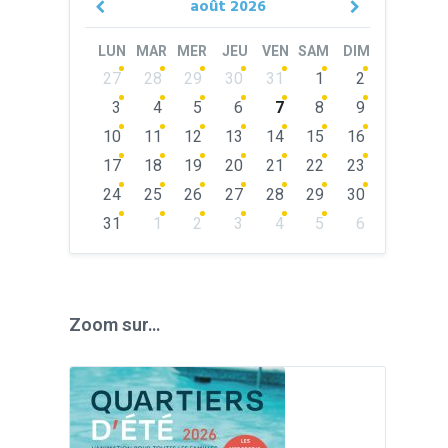
août
2026
Previous
Next
Month
Month
LUN
MAR
MER
JEU
VEN
SAM
DIM
Skip
27
28
29
30
31
1
2
calendar
days
3
4
5
6
7
8
9
10
11
12
13
14
15
16
17
18
19
20
21
22
23
24
25
26
27
28
29
30
31
1
2
3
4
5
6
Back
to
calendar
days
Zoom sur…