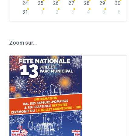
24
25
26
27
28
29
30
31
1
2
3
4
5
6
Back
to
calendar
days
Zoom sur…