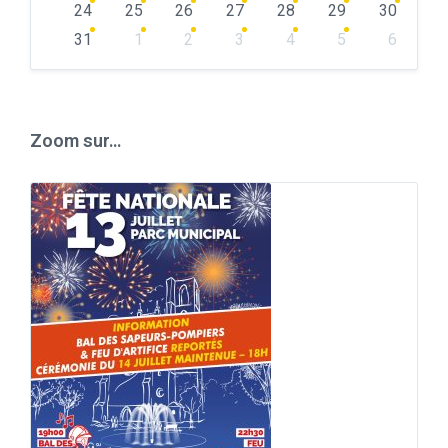
24
25
26
27
28
29
30
31
1
2
3
4
5
6
Back
to
calendar
days
Zoom sur…