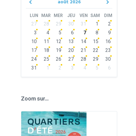
août
2026
Previous
Next
Month
Month
LUN
MAR
MER
JEU
VEN
SAM
DIM
Skip
27
28
29
30
31
1
2
calendar
days
3
4
5
6
7
8
9
10
11
12
13
14
15
16
17
18
19
20
21
22
23
24
25
26
27
28
29
30
31
1
2
3
4
5
6
Back
to
calendar
days
Zoom sur…