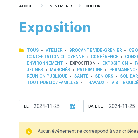
ACCUEIL
ÉVÉNEMENTS
CULTURE
Exposition
TOUS
ATELIER
BROCANTE VIDE-GRENIER
CE Q
CONCERTATION CITOYENNE
CONFÉRENCE
CONSE
ENVIRONNEMENT
EXPOSITION
EXPOSITION
F
JEUNES
MARCHÉS
PATRIMOINE
PERMANENCE
RÉUNION PUBLIQUE
SANTÉ
SENIORS
SOLIDAR
TOUT PUBLIC / FAMILLES
TRAVAUX
VISITE GUID
DE:
DATE DE :
Aucun événement ne correspond à vos critère