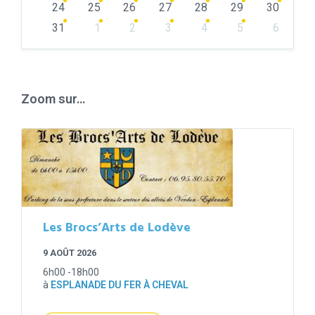
24
25
26
27
28
29
30
31
1
2
3
4
5
6
Back
to
calendar
days
Zoom sur…
Les Brocs’Arts de Lodève
9 AOÛT 2026
6h00 -18h00
à
ESPLANADE DU FER À CHEVAL