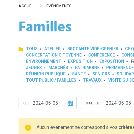
ACCUEIL
ÉVÉNEMENTS
Familles
TOUS
ATELIER
BROCANTE VIDE-GRENIER
CE Q
CONCERTATION CITOYENNE
CONFÉRENCE
CONSE
ENVIRONNEMENT
EXPOSITION
EXPOSITION
F
JEUNES
MARCHÉS
PATRIMOINE
PERMANENCE
RÉUNION PUBLIQUE
SANTÉ
SENIORS
SOLIDAR
TOUT PUBLIC / FAMILLES
TRAVAUX
VISITE GUID
DE:
DATE DE :
Aucun événement ne correspond à vos critère