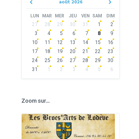
août
2026
Previous
Next
Month
Month
LUN
MAR
MER
JEU
VEN
SAM
DIM
Skip
27
28
29
30
31
1
2
calendar
days
3
4
5
6
7
8
9
10
11
12
13
14
15
16
17
18
19
20
21
22
23
24
25
26
27
28
29
30
31
1
2
3
4
5
6
Back
to
calendar
days
Zoom sur…