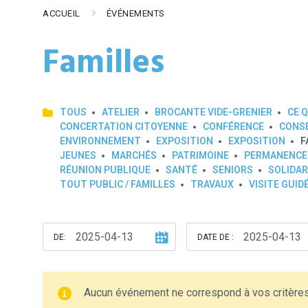
ACCUEIL
ÉVÉNEMENTS
Familles
TOUS
ATELIER
BROCANTE VIDE-GRENIER
CE Q
CONCERTATION CITOYENNE
CONFÉRENCE
CONSE
ENVIRONNEMENT
EXPOSITION
EXPOSITION
F
JEUNES
MARCHÉS
PATRIMOINE
PERMANENCE
RÉUNION PUBLIQUE
SANTÉ
SENIORS
SOLIDAR
TOUT PUBLIC / FAMILLES
TRAVAUX
VISITE GUID
DE:
DATE DE :
Aucun événement ne correspond à vos critère