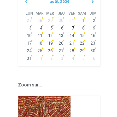
août
2026
Previous
Next
Month
Month
LUN
MAR
MER
JEU
VEN
SAM
DIM
Skip
27
28
29
30
31
1
2
calendar
days
3
4
5
6
7
8
9
10
11
12
13
14
15
16
17
18
19
20
21
22
23
24
25
26
27
28
29
30
31
1
2
3
4
5
6
Back
to
calendar
days
Zoom sur…