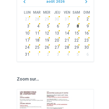
août
2026
Previous
Next
Month
Month
LUN
MAR
MER
JEU
VEN
SAM
DIM
Skip
27
28
29
30
31
1
2
calendar
days
3
4
5
6
7
8
9
10
11
12
13
14
15
16
17
18
19
20
21
22
23
24
25
26
27
28
29
30
31
1
2
3
4
5
6
Back
to
calendar
days
Zoom sur…