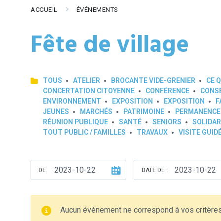
ACCUEIL
ÉVÉNEMENTS
Fête de village
TOUS
ATELIER
BROCANTE VIDE-GRENIER
CE Q
CONCERTATION CITOYENNE
CONFÉRENCE
CONSE
ENVIRONNEMENT
EXPOSITION
EXPOSITION
F
JEUNES
MARCHÉS
PATRIMOINE
PERMANENCE
RÉUNION PUBLIQUE
SANTÉ
SENIORS
SOLIDAR
TOUT PUBLIC / FAMILLES
TRAVAUX
VISITE GUID
DE:
DATE DE :
Aucun événement ne correspond à vos critère