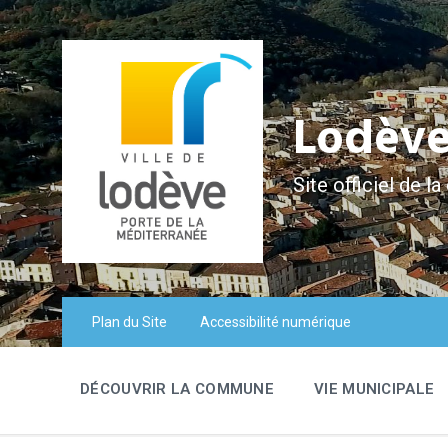
Skip
Aller
Plan
Skip
Skip
Skip
to
à
du
to
to
to
Content
la
site
content
main
footer
navigation
navigation
Lodèv
Site officiel de
Plan du Site
Accessibilité numérique
DÉCOUVRIR LA COMMUNE
VIE MUNICIPALE