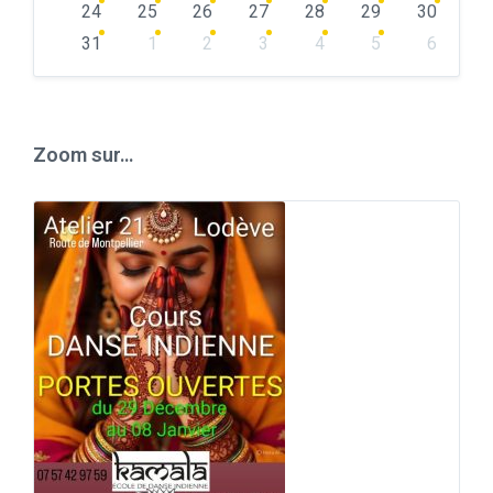
24
25
26
27
28
29
30
31
1
2
3
4
5
6
Back
to
calendar
days
Zoom sur…