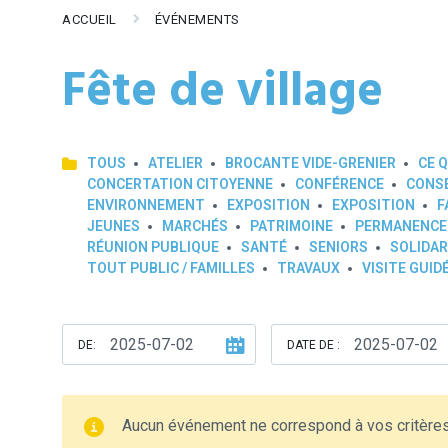
ACCUEIL
ÉVÉNEMENTS
Fête de village
TOUS
ATELIER
BROCANTE VIDE-GRENIER
CE Q
CONCERTATION CITOYENNE
CONFÉRENCE
CONSE
ENVIRONNEMENT
EXPOSITION
EXPOSITION
F
JEUNES
MARCHÉS
PATRIMOINE
PERMANENCE
RÉUNION PUBLIQUE
SANTÉ
SENIORS
SOLIDAR
TOUT PUBLIC / FAMILLES
TRAVAUX
VISITE GUID
DE:
DATE DE :
Aucun événement ne correspond à vos critère