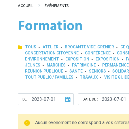
ACCUEIL
ÉVÉNEMENTS
Formation
TOUS
ATELIER
BROCANTE VIDE-GRENIER
CE Q
CONCERTATION CITOYENNE
CONFÉRENCE
CONSE
ENVIRONNEMENT
EXPOSITION
EXPOSITION
F
JEUNES
MARCHÉS
PATRIMOINE
PERMANENCE
RÉUNION PUBLIQUE
SANTÉ
SENIORS
SOLIDAR
TOUT PUBLIC / FAMILLES
TRAVAUX
VISITE GUID
DE:
DATE DE :
Aucun événement ne correspond à vos critère