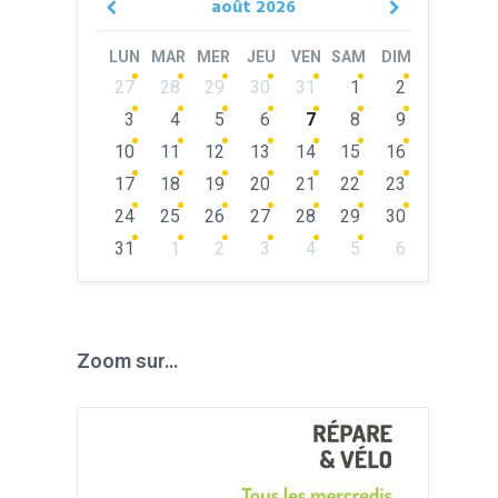
août
2026
Previous
Next
Month
Month
LUN
MAR
MER
JEU
VEN
SAM
DIM
Skip
27
28
29
30
31
1
2
calendar
days
3
4
5
6
7
8
9
10
11
12
13
14
15
16
17
18
19
20
21
22
23
24
25
26
27
28
29
30
31
1
2
3
4
5
6
Back
to
calendar
days
Zoom sur…