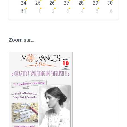
24
25
26
27
28
29
30
31
1
2
3
4
5
6
Back
to
calendar
days
Zoom sur…