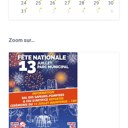
24
25
26
27
28
29
30
31
1
2
3
4
5
6
Back
to
calendar
days
Zoom sur…