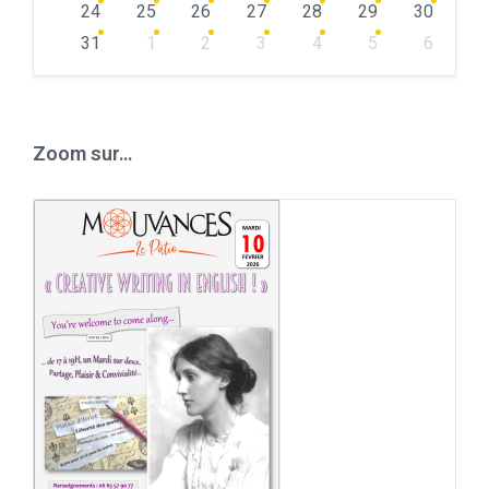
24
25
26
27
28
29
30
31
1
2
3
4
5
6
Back
to
calendar
days
Zoom sur…