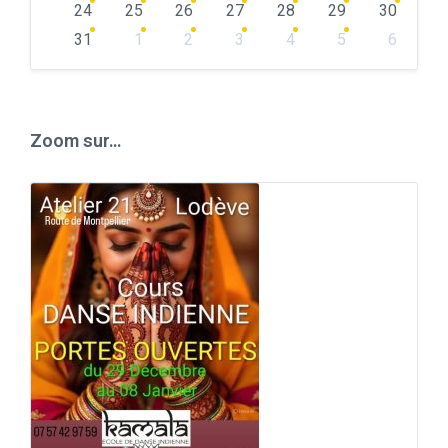
24
25
26
27
28
29
30
31
1
2
3
4
5
6
Back
to
calendar
days
Zoom sur…