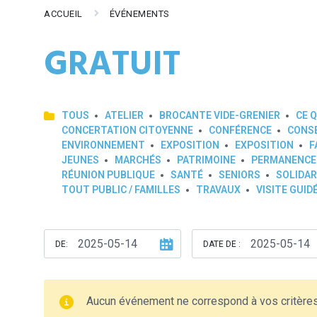
ACCUEIL
ÉVÉNEMENTS
GRATUIT
TOUS
ATELIER
BROCANTE VIDE-GRENIER
CE Q
CONCERTATION CITOYENNE
CONFÉRENCE
CONSE
ENVIRONNEMENT
EXPOSITION
EXPOSITION
F
JEUNES
MARCHÉS
PATRIMOINE
PERMANENCE
RÉUNION PUBLIQUE
SANTÉ
SENIORS
SOLIDAR
TOUT PUBLIC / FAMILLES
TRAVAUX
VISITE GUID
DE:
DATE DE :
Aucun événement ne correspond à vos critère