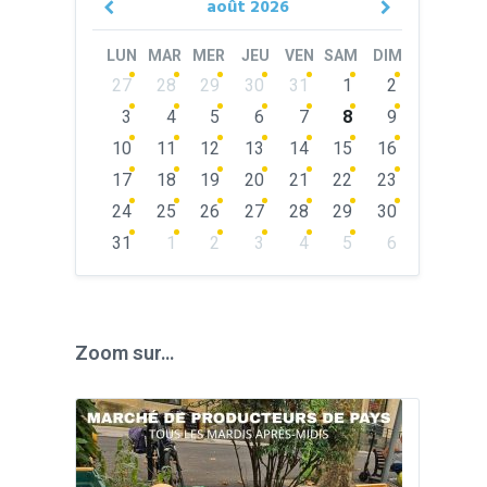
août
2026
Previous
Next
Month
Month
LUN
MAR
MER
JEU
VEN
SAM
DIM
Skip
27
28
29
30
31
1
2
calendar
days
3
4
5
6
7
8
9
10
11
12
13
14
15
16
17
18
19
20
21
22
23
24
25
26
27
28
29
30
31
1
2
3
4
5
6
Back
to
calendar
days
Zoom sur…