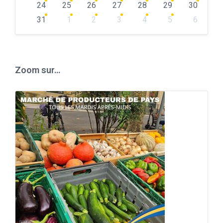
24
25
26
27
28
29
30
31
1
2
3
4
5
6
Back
to
calendar
days
Zoom sur…