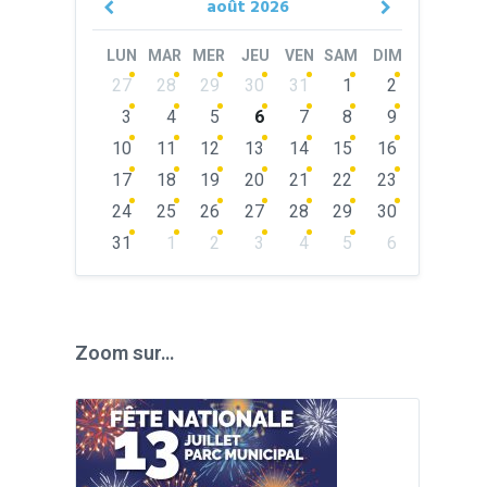
août
2026
Previous
Next
Month
Month
LUN
MAR
MER
JEU
VEN
SAM
DIM
Skip
27
28
29
30
31
1
2
calendar
days
3
4
5
6
7
8
9
10
11
12
13
14
15
16
17
18
19
20
21
22
23
24
25
26
27
28
29
30
31
1
2
3
4
5
6
Back
to
calendar
days
Zoom sur…