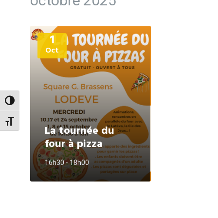
octobre 2025
Plus
1
d'informations
Oct
Passer en contraste élevé
Changer la taille de la police
La tournée du
four à pizza
16h30 - 18h00