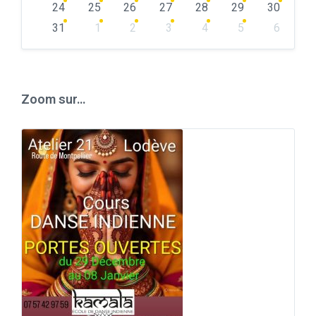
24
25
26
27
28
29
30
31
1
2
3
4
5
6
Back
to
calendar
days
Zoom sur…