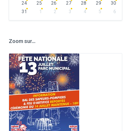
24
25
26
27
28
29
30
31
1
2
3
4
5
6
Back
to
calendar
days
Zoom sur…