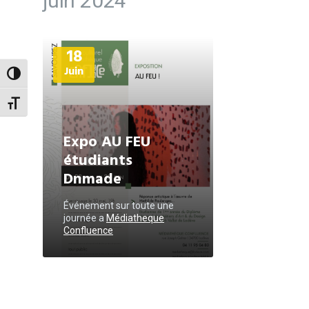
juin 2024
Plus
18
d'informations
Juin
Passer en contraste élevé
Changer la taille de la police
Expo AU FEU
étudiants
Dnmade
Événement sur toute une
journée
a
Médiatheque
Confluence