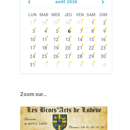
août
2026
Previous
Next
Month
Month
LUN
MAR
MER
JEU
VEN
SAM
DIM
Skip
27
28
29
30
31
1
2
calendar
days
3
4
5
6
7
8
9
10
11
12
13
14
15
16
17
18
19
20
21
22
23
24
25
26
27
28
29
30
31
1
2
3
4
5
6
Back
to
calendar
days
Zoom sur…