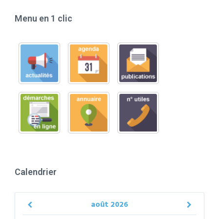
Menu en 1 clic
Calendrier
août
2026
Previous
Next
Month
Month