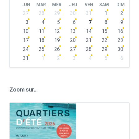
LUN
MAR
MER
JEU
VEN
SAM
DIM
Skip
27
28
29
30
31
1
2
calendar
days
3
4
5
6
7
8
9
10
11
12
13
14
15
16
17
18
19
20
21
22
23
24
25
26
27
28
29
30
31
1
2
3
4
5
6
Back
to
calendar
days
Zoom sur…