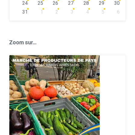
24
25
26
27
28
29
30
31
1
2
3
4
5
6
Back
to
calendar
days
Zoom sur…