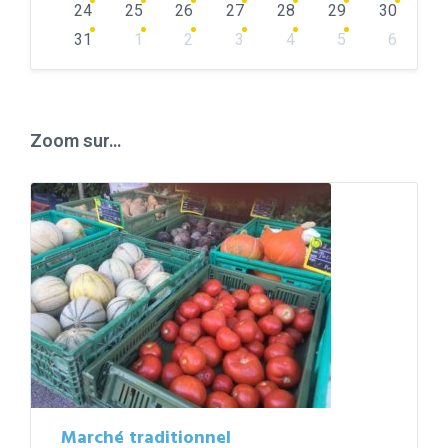
24
25
26
27
28
29
30
31
1
2
3
4
5
6
Back
to
calendar
days
Zoom sur…
Marché traditionnel