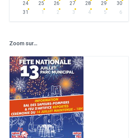
24
25
26
27
28
29
30
31
1
2
3
4
5
6
Back
to
calendar
days
Zoom sur…