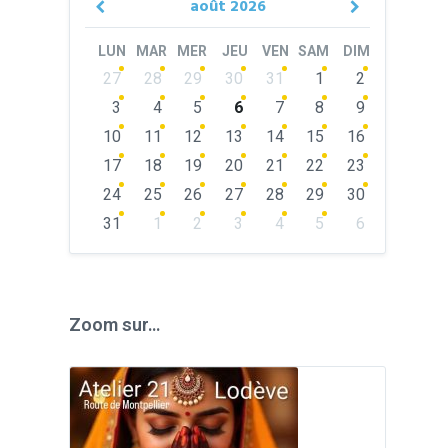
août
2026
Previous
Next
Month
Month
LUN
MAR
MER
JEU
VEN
SAM
DIM
Skip
27
28
29
30
31
1
2
calendar
days
3
4
5
6
7
8
9
10
11
12
13
14
15
16
17
18
19
20
21
22
23
24
25
26
27
28
29
30
31
1
2
3
4
5
6
Back
to
calendar
days
Zoom sur…