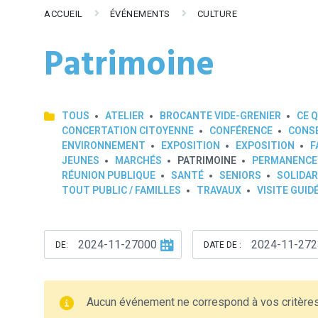
ACCUEIL
ÉVÉNEMENTS
CULTURE
Patrimoine
TOUS
ATELIER
BROCANTE VIDE-GRENIER
CE Q
CONCERTATION CITOYENNE
CONFÉRENCE
CONSE
ENVIRONNEMENT
EXPOSITION
EXPOSITION
F
JEUNES
MARCHÉS
PATRIMOINE
PERMANENCE
RÉUNION PUBLIQUE
SANTÉ
SENIORS
SOLIDAR
TOUT PUBLIC / FAMILLES
TRAVAUX
VISITE GUID
DE:
DATE DE :
Aucun événement ne correspond à vos critère