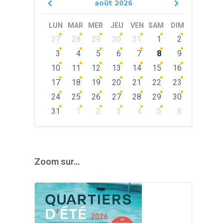
août
2026
Previous
Next
Month
Month
LUN
MAR
MER
JEU
VEN
SAM
DIM
Skip
27
28
29
30
31
1
2
calendar
days
3
4
5
6
7
8
9
10
11
12
13
14
15
16
17
18
19
20
21
22
23
24
25
26
27
28
29
30
31
1
2
3
4
5
6
Back
to
calendar
days
Zoom sur…