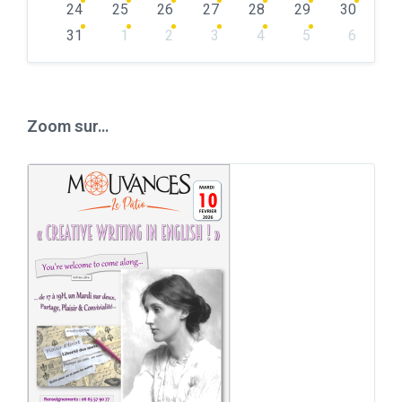
24
25
26
27
28
29
30
31
1
2
3
4
5
6
Back
to
calendar
days
Zoom sur…